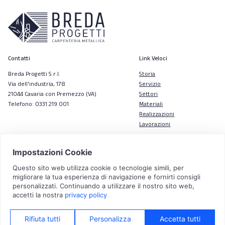
Contatti
Link Veloci
Breda Progetti S.r.l.
Storia
Via dell'industria, 178
Servizio
21044 Cavaria con Premezzo (VA)
Settori
Telefono: 0331 219 001
Materiali
Realizzazioni
Lavorazioni
Seguici
Linkedin
Facebook
Instagram
© 2026 Breda Progetti S.r.l. | P.IVA 02275090120 | Tutti i diritti riservati |